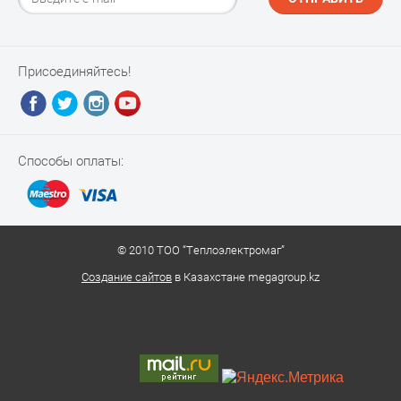
Присоединяйтесь!
Способы оплаты:
© 2010 ТОО “Теплоэлектромаг”
Создание сайтов
в Казахстане megagroup.kz