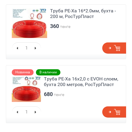
Труба PE-Ха 16*2.0мм, бухта -
200 м, РосТурПласт
360
тенге
Новинка
В наличии
Труба PE-Xa 16х2,0 с EVOH слоем,
бухта 200 метров, РосТурПласт
680
тенге