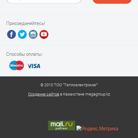
Присоединяйтесь!
Способы оплаты:
© 2010 ТОО “Теплоэлектромаг”
Создание сайтов
в Казахстане megagroup.kz