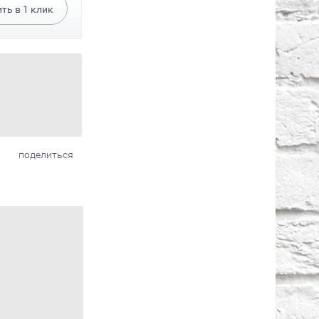
ить в
1
клик
поделиться