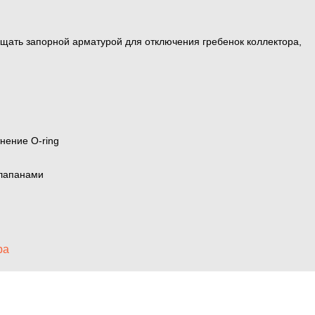
щать запорной арматурой для отключения гребенок коллектора,
тнение O-ring
ами и клапанами
ра