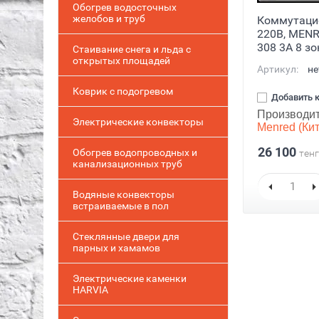
Обогрев водосточных
желобов и труб
Коммутаци
220В, MENR
308 3А 8 зо
Стаивание снега и льда с
открытых площадей
Артикул:
не
Коврик с подогревом
Добавить 
Производит
Электрические конвекторы
Menred (Ки
26 100
Обогрев водопроводных и
тенг
канализационных труб
Водяные конвекторы
встраиваемые в пол
Стеклянные двери для
парных и хамамов
Электрические каменки
HARVIA