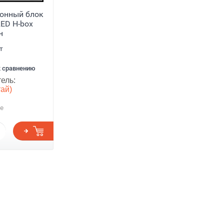
онный блок
ED H-box
н
т
к сравнению
ель:
тай)
е