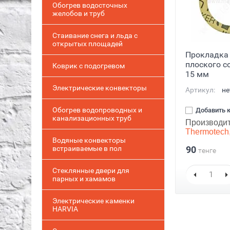
Обогрев водосточных
желобов и труб
Стаивание снега и льда с
открытых площадей
Прокладка
плоского с
Коврик с подогревом
15 мм
Электрические конвекторы
Артикул:
не
Обогрев водопроводных и
Добавить 
канализационных труб
Производит
Thermotech
Водяные конвекторы
встраиваемые в пол
90
тенге
Стеклянные двери для
парных и хамамов
Электрические каменки
HARVIA