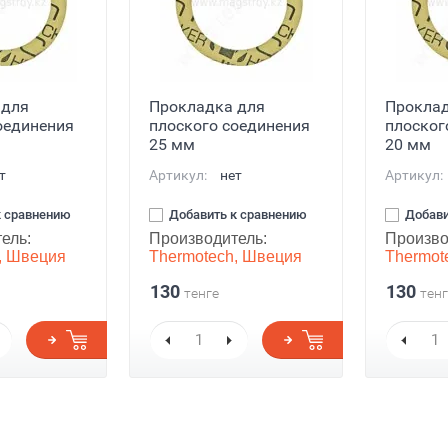
 для
Прокладка для
Проклад
оединения
плоского соединения
плоског
25 мм
20 мм
т
Артикул:
нет
Артикул:
к сравнению
Добавить к сравнению
Добави
ель:
Производитель:
Произво
, Швеция
Thermotech, Швеция
Thermot
130
130
тенге
тенг