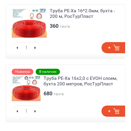
Труба PE-Ха 16*2.0мм, бухта -
200 м, РосТурПласт
360
тенге
Новинка
В наличии
Труба PE-Xa 16х2,0 с EVOH слоем,
бухта 200 метров, РосТурПласт
680
тенге