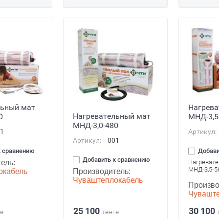
льный мат
Нагрева
Нагревательный мат
0
МНД-3,5
МНД-3,0-480
1
Артикул:
Артикул:
001
к сравнению
Добави
Добавить к сравнению
ель:
Нагревате
МНД-3,5-5
окабель
Производитель:
Чуваштеплокабель
Произво
Чуваште
25 100
30 100
е
тенге