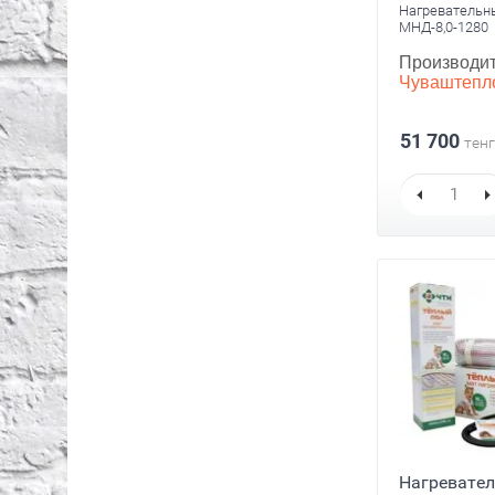
Нагревательн
МНД-8,0-1280
Производит
Чуваштепл
51 700
тенг
Нагревате