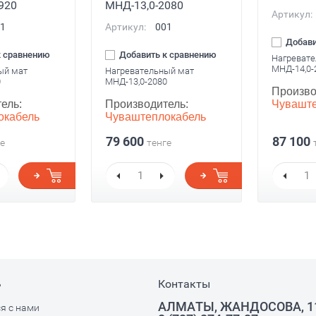
920
МНД-13,0-2080
Артикул:
1
Артикул:
001
Добави
к сравнению
Добавить к сравнению
Нагревате
МНД-14,0-
ый мат
Нагревательный мат
0
МНД-13,0-2080
Произво
Чуваште
ель:
Производитель:
окабель
Чуваштеплокабель
79 600
87 100
е
тенге
ь
Контакты
АЛМАТЫ, ЖАНДОСОВА, 1
я с нами