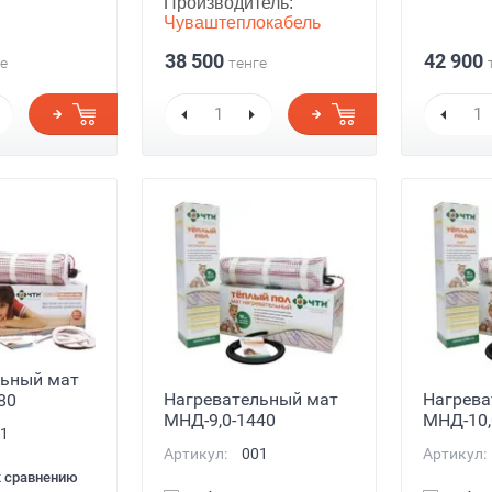
Производитель:
Чуваштеплокабель
38 500
42 900
е
тенге
льный мат
Нагревательный мат
Нагрева
80
МНД-9,0-1440
МНД-10,
1
Артикул:
001
Артикул:
к сравнению