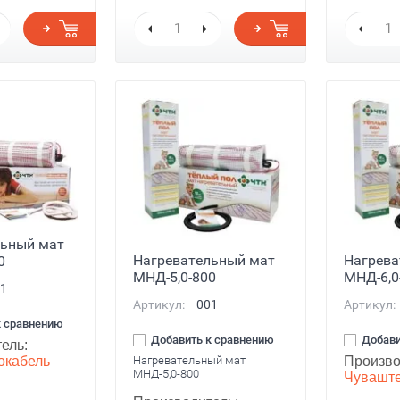
льный мат
Нагревательный мат
Нагрева
0
МНД-5,0-800
МНД-6,0
1
Артикул:
001
Артикул:
к сравнению
Добавить к сравнению
Добави
ель:
окабель
Нагревательный мат
Произво
МНД-5,0-800
Чуваште