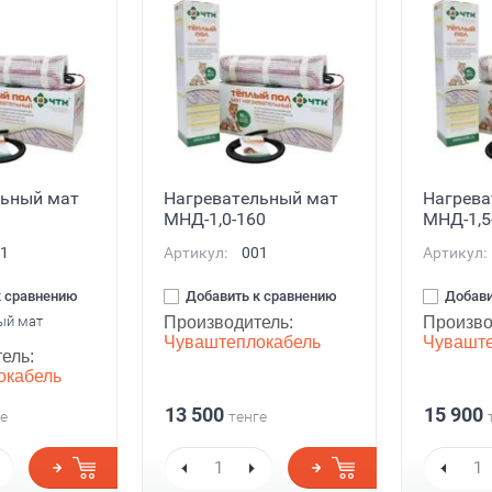
льный мат
Нагревательный мат
Нагрева
МНД-1,0-160
МНД-1,5
1
Артикул:
001
Артикул:
к сравнению
Добавить к сравнению
Добави
ый мат
Производитель:
Произво
Чуваштеплокабель
Чуваште
ель:
окабель
13 500
15 900
е
тенге