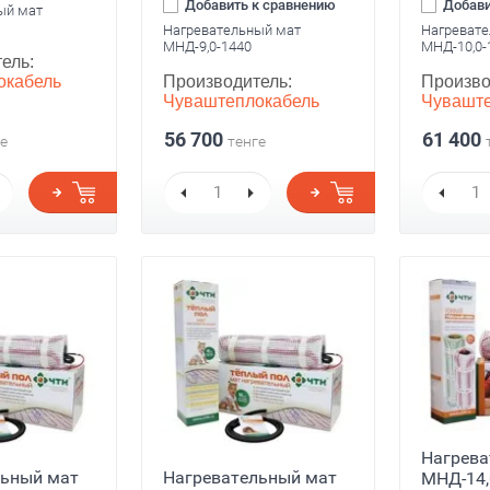
Добавить к сравнению
Добави
ый мат
Нагревательный мат
Нагревате
МНД-9,0-1440
МНД-10,0-
ель:
окабель
Производитель:
Произво
Чуваштеплокабель
Чуваште
56 700
61 400
е
тенге
Нагрева
льный мат
Нагревательный мат
МНД-14,